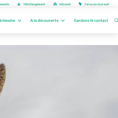
ements
Téléchargement
Intranet
J’ai vu un écureuil
trimoine
A la découverte
Gardons le contact