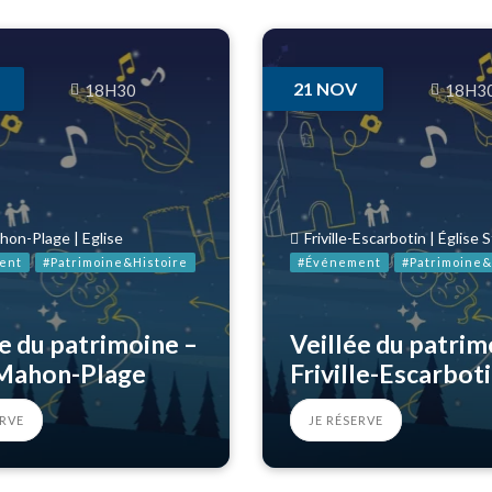
21
NOV
18H30
18H3
hon-Plage | Eglise
Friville-Escarbotin | Église 
ent
#Patrimoine&Histoire
#Événement
#Patrimoine&
e du patrimoine –
Veillée du patrim
Mahon-Plage
Friville-Escarbot
ERVE
JE RÉSERVE