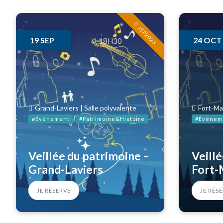
JEP2026
19
SEP
24
OCT
18H30
Grand-Laviers | Salle polyvalente
Fort-Ma
#Événement
#Patrimoine&Histoire
#Événem
Veillée du patrimoine –
Veillé
Grand-Laviers
Fort-
JE RÉSERVE
JE RÉS