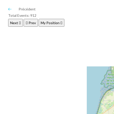
Précédent
Total Events: 912
Next
Prev
My Position