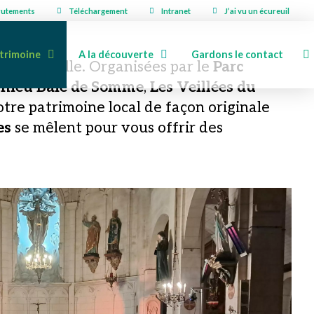
rutements
Téléchargement
Intranet
J’ai vu un écureuil
trimoine
A la découverte
Gardons le contact
n culturelle. Organisées par le
Parc
nthieu Baie de Somme
,
Les Veillées du
tre patrimoine local de façon originale
es
se mêlent pour vous offrir des