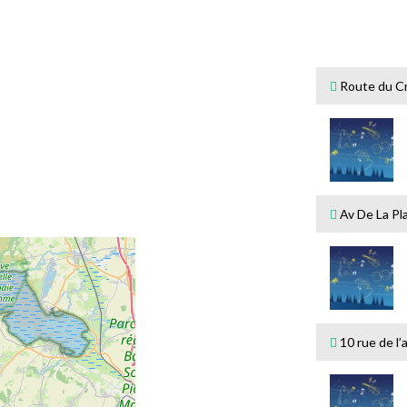
Route du C
Av De La Pl
10 rue de l’