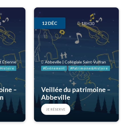
12
DÉC
0
18H30
St Étienne
Abbeville | Collégiale Saint-Vulfran
Histoire
#Événement
#Patrimoine&Histoire
oine –
Veillée du patrimoine –
in
Abbeville
JE RÉSERVE