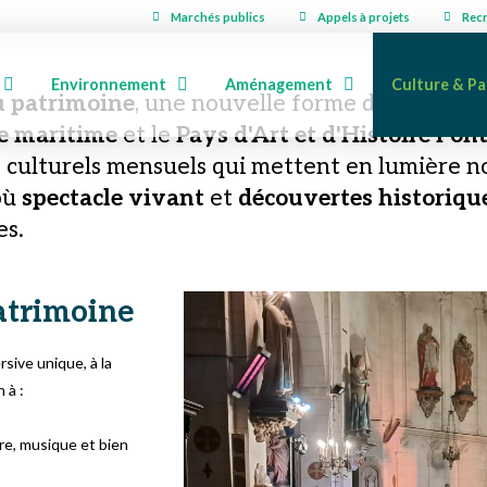
Marchés publics
Appels à projets
Rec
Environnement
Aménagement
Culture & Pa
u patrimoine
, une nouvelle forme de médiatio
ie maritime
et le
Pays d'Art et d'Histoire Po
culturels mensuels qui mettent en lumière no
où
spectacle vivant
et
découvertes historiqu
es.
atrimoine
ive unique, à la
 à :
re, musique et bien