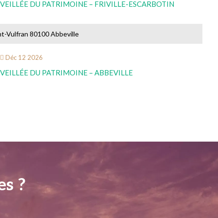
VEILLÉE DU PATRIMOINE – FRIVILLE-ESCARBOTIN
nt-Vulfran 80100 Abbeville
Déc
12
2026
VEILLÉE DU PATRIMOINE – ABBEVILLE
es ?